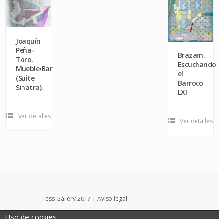
Joaquín
Peña-
Brazam.
Toro.
Escuchando
Mueble•Bar
el
(Suite
Barroco
Sinatra).
LXI
Ver detalles
Ver detalles
Tess Gallery 2017 |
Aviso legal
InPut Creativity SL
Uso de cookies
Portada
Tess Gallery
Noticias
Eventos