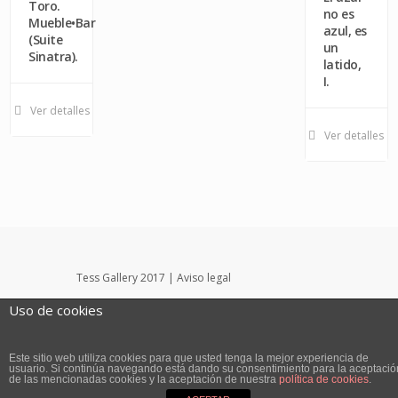
Toro.
no es
Mueble•Bar
azul, es
(Suite
un
Sinatra).
latido,
I.
Ver detalles
Ver detalles
Tess Gallery 2017 |
Aviso legal
InPut Creativity SL
Uso de cookies
Portada
Tess Gallery
Noticias
Eventos
Obra disponible
tessconsulting
Contacto
Este sitio web utiliza cookies para que usted tenga la mejor experiencia de
usuario. Si continúa navegando está dando su consentimiento para la aceptació
de las mencionadas cookies y la aceptación de nuestra
política de cookies
.