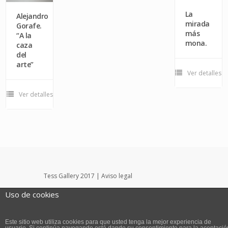
La
Alejandro
mirada
Gorafe.
más
“A la
mona.
caza
del
arte”
Ver detalles
Ver detalles
Tess Gallery 2017 |
Aviso legal
InPut Creativity SL
Uso de cookies
Portada
Tess Gallery
Noticias
Eventos
Obra disponible
tessconsulting
Contacto
Este sitio web utiliza cookies para que usted tenga la mejor experiencia de